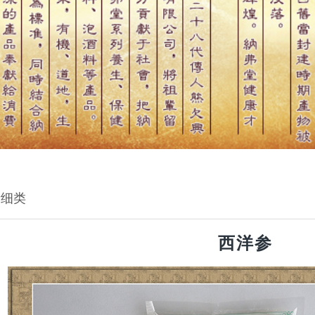
贵细类
西洋参