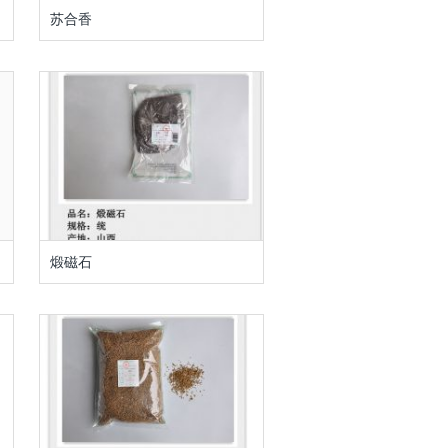
苏合香
煅磁石