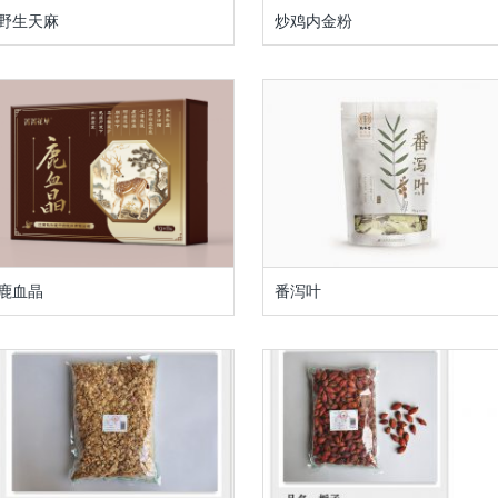
野生天麻
炒鸡内金粉
鹿血晶
番泻叶