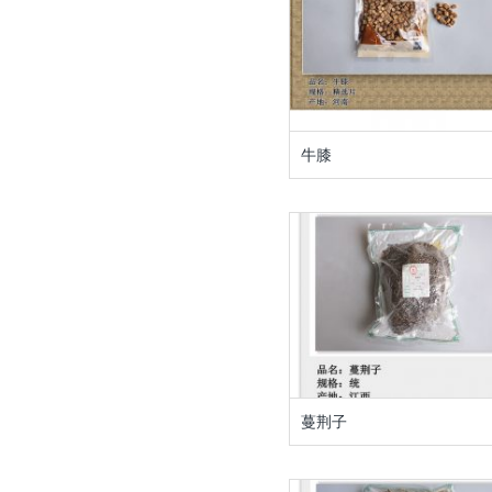
牛膝
蔓荆子