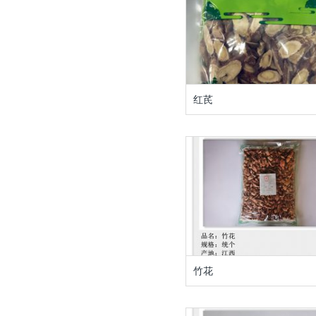
红芪
竹花